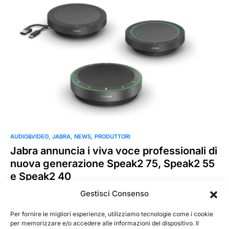
AUDIO&VIDEO
JABRA
NEWS
PRODUTTORI
Jabra annuncia i viva voce professionali di
nuova generazione Speak2 75, Speak2 55
e Speak2 40
Jabra, leader nelle soluzioni audio e video personali e
Gestisci Consenso
professionali, annuncia la nuova gamma Speak2 di viva voce
professionali, che…
Per fornire le migliori esperienze, utilizziamo tecnologie come i cookie
per memorizzare e/o accedere alle informazioni del dispositivo. Il