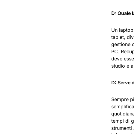
D: Quale 
Un laptop
tablet, di
gestione c
PC. Recup
deve esse
studio e a
D: Serve 
Sempre più
semplifica
quotidiana
tempi di g
strumenti 