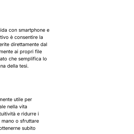
?
luida con smartphone e
tivo è consentire la
erite direttamente dal
ente ai propri file
ato che semplifica lo
na della tesi.
mente utile per
le nella vita
itività e ridurre i
a mano o sfruttare
 ottenerne subito