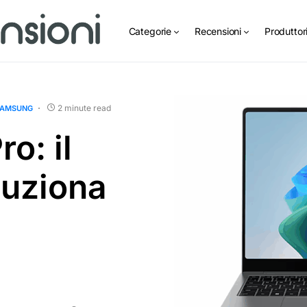
Categorie
Recensioni
Produttor
2 minute read
AMSUNG
o: il
luziona