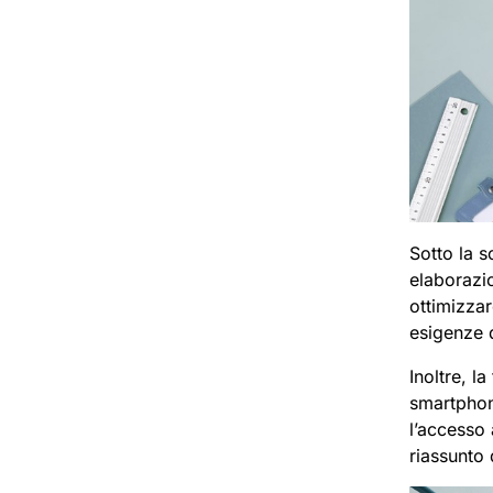
Sotto la s
elaborazio
ottimizza
esigenze d
Inoltre, l
smartphone
l’accesso 
riassunto 