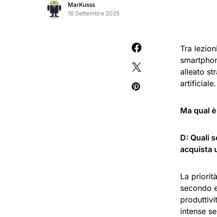
MarKusss
16 Settembre 2025
Tra lezion
smartphon
alleato st
artificiale.
Ma qual è 
D: Quali s
acquista 
La priorit
secondo e
produttivi
intense se