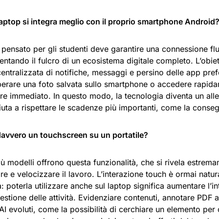
laptop si integra meglio con il proprio smartphone Android
 pensato per gli studenti deve garantire una connessione f
ventando il fulcro di un ecosistema digitale completo. L’obiet
entralizzata di notifiche, messaggi e persino delle app pref
erare una foto salvata sullo smartphone o accedere rapidam
re immediato. In questo modo, la tecnologia diventa un alle
iuta a rispettare le scadenze più importanti, come la conseg
davvero un touchscreen su un portatile?
 modelli offrono questa funzionalità, che si rivela estrema
re e velocizzare il lavoro. L’interazione touch è ormai natura
: poterla utilizzare anche sul laptop significa aumentare l’intu
estione delle attività. Evidenziare contenuti, annotare PDF 
AI evoluti, come la possibilità di cerchiare un elemento per