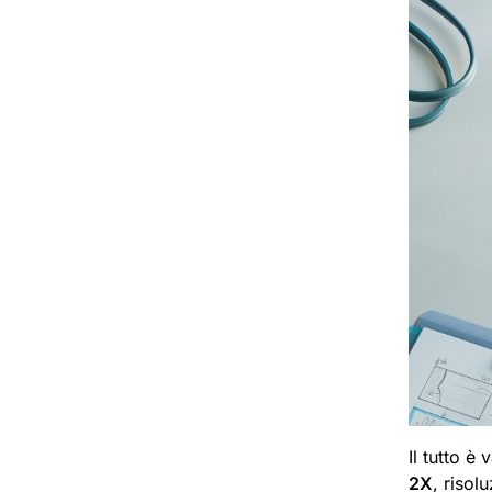
Il tutto è
2X
, risol