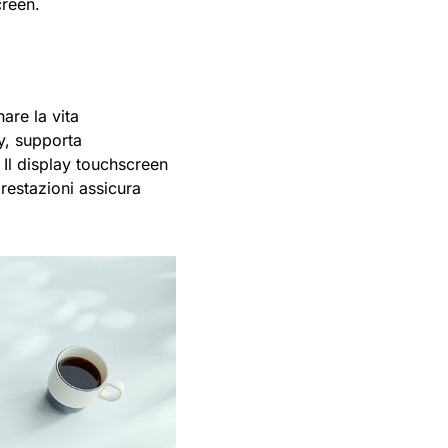
creen.
are la vita
xy, supporta
. Il display touchscreen
prestazioni assicura