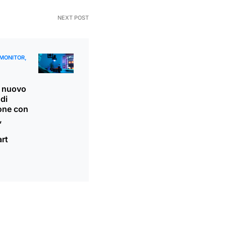
NEXT POST
MONITOR
 nuovo
di
one con
,
art