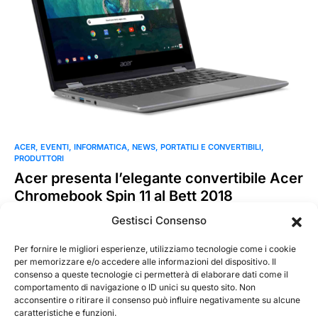
ACER
EVENTI
INFORMATICA
NEWS
PORTATILI E CONVERTIBILI
PRODUTTORI
Acer presenta l’elegante convertibile Acer
Chromebook Spin 11 al Bett 2018
Al British Education and Training Technology (BETT) Show di
Gestisci Consenso
Londra Acer ha annunciato il suo nuovo Acer Chromebook
Spin…
Per fornire le migliori esperienze, utilizziamo tecnologie come i cookie
per memorizzare e/o accedere alle informazioni del dispositivo. Il
consenso a queste tecnologie ci permetterà di elaborare dati come il
MarKusss
Leggi tutto
comportamento di navigazione o ID unici su questo sito. Non
27 Gennaio 2018
acconsentire o ritirare il consenso può influire negativamente su alcune
caratteristiche e funzioni.