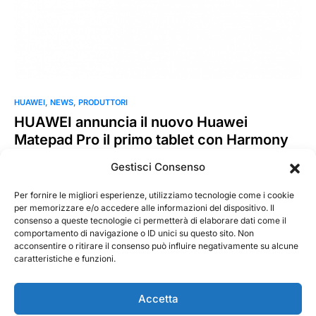
HUAWEI
NEWS
PRODUTTORI
HUAWEI annuncia il nuovo Huawei
Matepad Pro il primo tablet con Harmony
OS2
Gestisci Consenso
Huawei, azienda leader del settore della tecnologia, lancia
oggi HUAWEI MatePad Pro, il primo tablet a supportare il…
Per fornire le migliori esperienze, utilizziamo tecnologie come i cookie
per memorizzare e/o accedere alle informazioni del dispositivo. Il
consenso a queste tecnologie ci permetterà di elaborare dati come il
MarKusss
Leggi tutto
comportamento di navigazione o ID unici su questo sito. Non
3 Giugno 2021
acconsentire o ritirare il consenso può influire negativamente su alcune
caratteristiche e funzioni.
Accetta