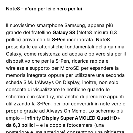
Note8 – d’oro per lei e nero per lui
Il nuovissimo smartphone Samsung, appena più
grande del fratellino
Galaxy S8
(Note8 misura 6,3
pollici) arriva con la
S-Pen
incorporata.
Note8
presenta le caratteristiche fondamentali della gamma
Galaxy, come resistenza ad acqua e polvere sia per il
dispositivo che per la S-Pen, ricarica rapida e
wireless e supporto per MicroSD per espandere la
memoria integrata oppure per utilizzare una seconda
scheda SIM. L’Always On Display, inoltre, non solo
consente di visualizzare le notifiche quando lo
schermo è in standby, ma anche di prendere appunti
utilizzando la S-Pen, per poi convertirli in note vere e
proprie grazie ad Always On Memo. Lo schermo più
ampio –
Infinity Display Super AMOLED Quad HD+
da 6,3 pollici
– e la doppia fotocamera (una
posteriore e una anteriore) consentono una nitidezza