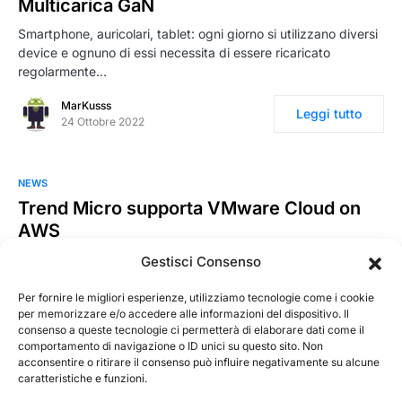
Multicarica GaN
Smartphone, auricolari, tablet: ogni giorno si utilizzano diversi
device e ognuno di essi necessita di essere ricaricato
regolarmente…
MarKusss
Leggi tutto
24 Ottobre 2022
NEWS
Trend Micro supporta VMware Cloud on
AWS
Trend Micro, leader globale nelle soluzioni di sicurezza
Gestisci Consenso
informatica, annuncia che Trend Micro Deep Security, la
soluzione leader…
Per fornire le migliori esperienze, utilizziamo tecnologie come i cookie
per memorizzare e/o accedere alle informazioni del dispositivo. Il
consenso a queste tecnologie ci permetterà di elaborare dati come il
MarKusss
Leggi tutto
comportamento di navigazione o ID unici su questo sito. Non
31 Agosto 2017
acconsentire o ritirare il consenso può influire negativamente su alcune
caratteristiche e funzioni.