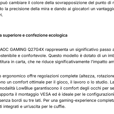
può cambiare il colore della sovrapposizione del punto di m
o la precisione della mira e dando ai giocatori un vantaggi
i.
 superiore e confezione ecologica
r AOC GAMING Q27G4X rappresenta un significativo passo a
stenibile e confortevole. Questo modello è dotato di un im
itura in carta, che ne riduce significativamente l’impatto am
o ergonomico offre regolazioni complete (altezza, rotazione
no un comfort ottimale per il gioco, il lavoro o lo studio. L
modalità LowBlue garantiscono il comfort degli occhi per ses
upporta il montaggio VESA ed è ideale per le configurazioni
senza bordi su tre lati. Per una gaming-experience completa
i integrati e un’uscita per le cuffie.