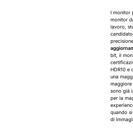
I monitor 
monitor da
lavoro, s
candidato
precision
aggiorname
bit, il mo
certifica
HDR10 e d
una maggio
maggiore n
sono già 
per la mag
experience
quando si
di immagin