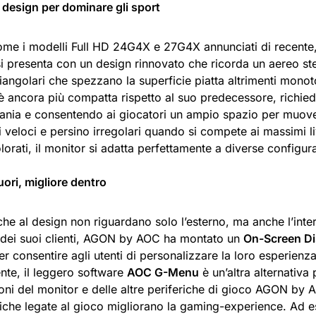
design per dominare gli sport
ome i modelli Full HD 24G4X e 27G4X annunciati di recente
presenta con un design rinnovato che ricorda un aereo steal
iangolari che spezzano la superficie piatta altrimenti mono
è ancora più compatta rispetto al suo predecessore, richi
ivania e consentendo ai giocatori un ampio spazio per muov
veloci e persino irregolari quando si compete ai massimi li
lorati, il monitor si adatta perfettamente a diverse configur
uori, migliore dentro
he al design non riguardano solo l’esterno, ma anche l’inte
dei suoi clienti, AGON by AOC ha montato un
On-Screen Di
per consentire agli utenti di personalizzare la loro esperienza
nte, il leggero software
AOC G-Menu
è un’altra alternativa 
ni del monitor e delle altre periferiche di gioco AGON by A
stiche legate al gioco migliorano la gaming-experience. Ad 