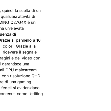
 quindi la scelta di un
ualsiasi attività di
GAMING Q27G4X è un
a un’elevata
quenza di
Grazie al pannello a 10
 colori. Grazie alla
 ricevere il segnale
magini e dei video con
i garantisce una
ttuali GPU mainstream
o con risoluzione QHD
ere di una gaming-
e fedeli si evidenziano
ontenuti come l’editing