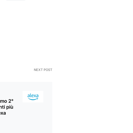
NEXT POST
emo 2°
ti più
exa