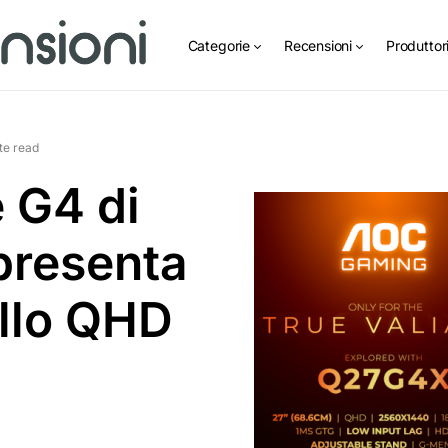
Categorie
Recensioni
Produttor
te read
e G4 di
resenta
llo QHD