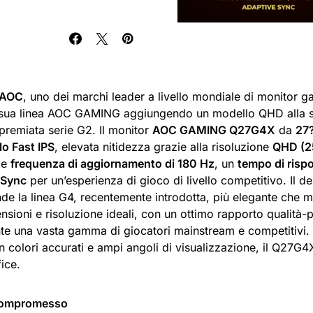
 AOC
, uno dei marchi leader a livello mondiale di monitor g
 sua linea AOC GAMING aggiungendo un modello QHD alla s
ipremiata serie G2. Il monitor
AOC GAMING Q27G4X
da
27
lo Fast IPS
, elevata nitidezza grazie alla risoluzione
QHD (2
le
frequenza di aggiornamento di 180 Hz
, un
tempo di rispo
-Sync
per un’esperienza di gioco di livello competitivo. Il des
nde la linea G4, recentemente introdotta, più elegante che 
nsioni e risoluzione ideali, con un ottimo rapporto qualità-p
te una vasta gamma di giocatori mainstream e competitivi. 
 colori accurati e ampi angoli di visualizzazione, il Q27G
ice.
compromesso