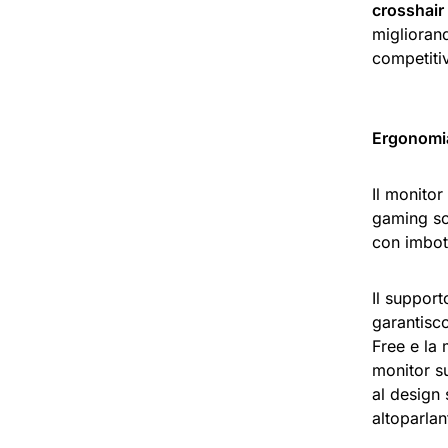
crosshair
migliorand
competitiv
Ergonomia
Il monito
gaming so
con imbott
Il support
garantisco
Free e la 
monitor s
al design 
altoparlant