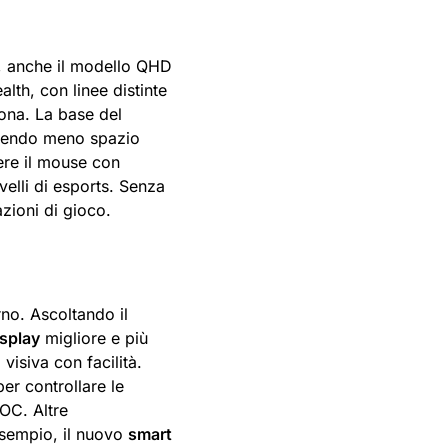
, anche il modello QHD
th, con linee distinte
tona. La base del
edendo meno spazio
ere il mouse con
velli di esports. Senza
azioni di gioco.
rno. Ascoltando il
splay
migliore e più
 visiva con facilità.
per controllare le
OC. Altre
esempio, il nuovo
smart