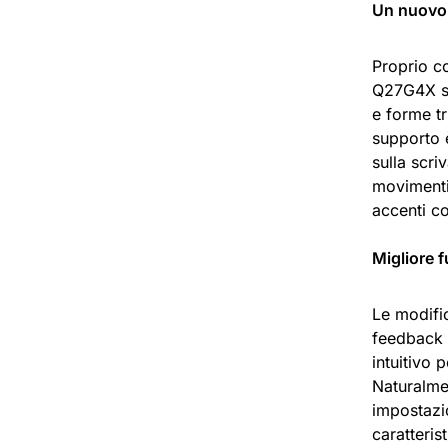
Un nuovo 
Proprio c
Q27G4X si 
e forme tr
supporto 
sulla scr
movimenti 
accenti co
Migliore f
Le modific
feedback 
intuitivo 
Naturalme
impostazio
caratteri