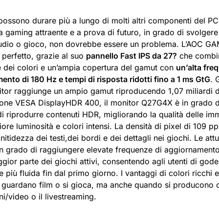
possono durare più a lungo di molti altri componenti del PC,
 gaming attraente e a prova di futuro, in grado di svolgere q
tudio o gioco, non dovrebbe essere un problema. L’AOC 
 perfetto, grazie al suo
pannello Fast IPS da 27?
che combin
e dei colori e un’ampia copertura del gamut con
un’alta fre
nto di 180 Hz e tempi di risposta ridotti fino a 1 ms GtG
. 
nitor raggiunge un ampio gamut riproducendo 1,07 miliardi di
zione VESA DisplayHDR 400, il monitor Q27G4X è in grado di
i riprodurre contenuti HDR, migliorando la qualità delle im
re luminosità e colori intensi. La densità di pixel di 109 pp
itidezza dei testi,dei bordi e dei dettagli nei giochi. Le a
in grado di raggiungere elevate frequenze di aggiornament
gior parte dei giochi attivi, consentendo agli utenti di god
 più fluida fin dal primo giorno. I vantaggi di colori ricchi 
 guardano film o si gioca, ma anche quando si producono c
i/video o il livestreaming.