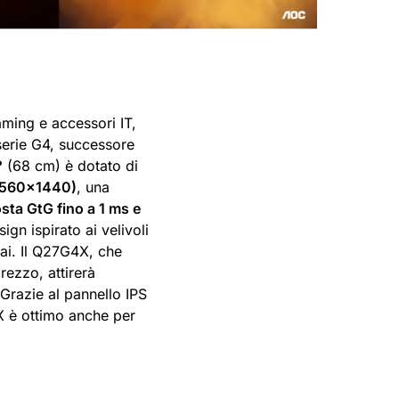
aming e accessori IT,
erie G4, successore
?
(68 cm) è dotato di
560×1440)
, una
sta GtG fino a 1 ms e
ign ispirato ai velivoli
mai. Il Q27G4X, che
rezzo, attirerà
Grazie al pannello IPS
4X è ottimo anche per