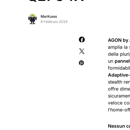
MarKusss
8 Febbraio 2024
AGON by
amplia la
della plur
un
pannel
formidabi
Adaptive
stealth re
offre dime
sicuramen
veloce con
l’home-off
Nessun 