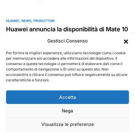
HUAWEI
NEWS
PRODUTTORI
Huawei annuncia la disponibilità di Mate 10
Lite in Italia
Gestisci Consenso
Huawei annuncia l’arrivo in Italia di Mate 10 lite, il più piccolo
della famiglia Mate, disponibile da domani nei…
Per fornire le migliori esperienze, utilizziamo tecnologie come i cookie
per memorizzare e/o accedere alle informazioni del dispositivo. Il
consenso a queste tecnologie ci permetterà di elaborare dati come il
MarKusss
Leggi tutto
comportamento di navigazione o ID unici su questo sito. Non
25 Ottobre 2017
acconsentire o ritirare il consenso può influire negativamente su alcune
caratteristiche e funzioni.
Accetta
Nega
@ 2026 - Tecnorecensioni
Designed & Developed by
InTouchDesign
Visualizza le preferenze