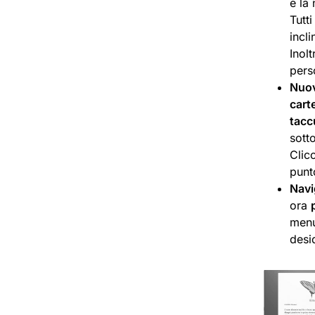
e la
Tutti
incl
Inol
pers
Nuov
carte
tacc
sotto
Clic
punto
Navi
ora
menu 
desi