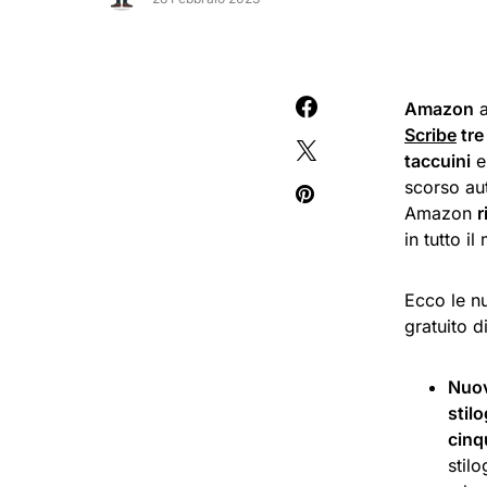
Amazon
a
Scribe
tre
taccuini
scorso aut
Amazon
r
in tutto i
Ecco le n
gratuito d
Nuovi
stil
cinq
stil