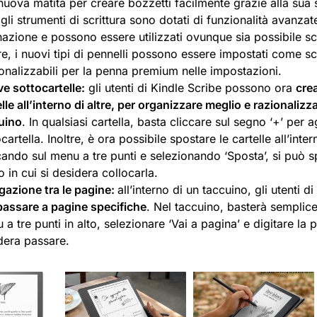
 nuova matita per creare bozzetti facilmente grazie alla sua 
 gli strumenti di scrittura sono dotati di funzionalità avanza
inazione e possono essere utilizzati ovunque sia possibile sc
tre, i nuovi tipi di pennelli possono essere impostati come sc
onalizzabili per la penna premium nelle impostazioni.
e sottocartelle:
gli utenti di Kindle Scribe possono ora
crea
lle all’interno di altre, per organizzare meglio e razionalizz
uino
. In qualsiasi cartella, basta cliccare sul segno ‘+’ per 
cartella. Inoltre, è ora possibile spostare le cartelle all’intern
cando sul menu a tre punti e selezionando ‘Sposta’, si può sp
 in cui si desidera collocarla.
gazione tra le pagine:
all’interno di un taccuino, gli utenti 
passare a pagine specifiche
. Nel taccuino, basterà semplic
a tre punti in alto, selezionare ‘Vai a pagina’ e digitare la p
dera passare.