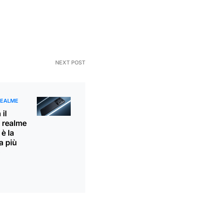
NEXT POST
REALME
il
i realme
è la
a più
o