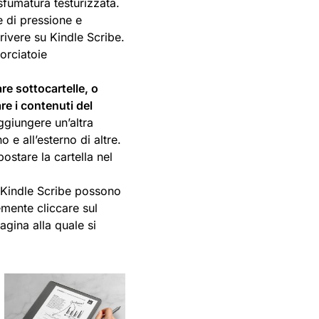
sfumatura testurizzata.
te di pressione e
rivere su Kindle Scribe.
orciatoie
re sottocartelle, o
are i contenuti del
aggiungere un’altra
o e all’esterno di altre.
ostare la cartella nel
di Kindle Scribe possono
emente cliccare sul
agina alla quale si