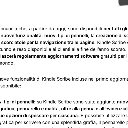
nnuncia che, a partire da oggi, sono disponibili
per tutti gli
nuove funzionalità
:
nuovi tipi di pennelli
, la
creazione di so
e
scorciatoie per la navigazione tra le pagine
. Kindle Scribe 
unno e reso disponibile ai clienti alla fine dell’anno scorso
ilascerà regolarmente aggiornamenti software gratuiti
per i
l mondo.
uove funzionalità di Kindle Scribe incluse nel primo aggior
isponibile:
 tipi di pennelli:
su Kindle Scribe sono state aggiunte
nuov
ografica, pennarello e matita, oltre alla penna e all’evidenzia
ue opzioni di spessore per ciascuna
. È possibile utilizzare
ografica per scrivere con una splendida grafia, il pennarello 