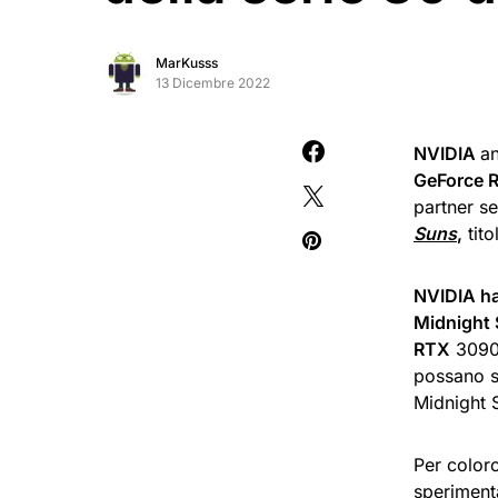
MarKusss
13 Dicembre 2022
NVIDIA
an
GeForce R
partner se
Suns
,
tito
NVIDIA ha
Midnight 
RTX
3090 
possano sp
Midnight 
Per color
speriment