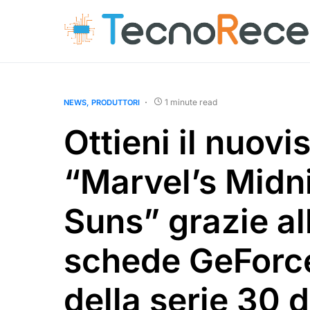
1 minute read
NEWS
PRODUTTORI
Ottieni il nuov
“Marvel’s Midn
Suns” grazie al
schede GeForc
della serie 30 