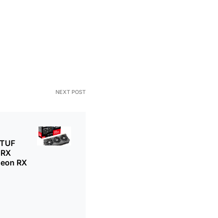
NEXT POST
 TUF
 RX
deon RX