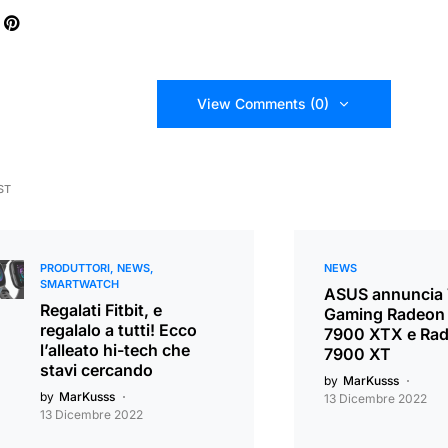
View Comments (0)
ST
PRODUTTORI
NEWS
NEWS
SMARTWATCH
ASUS annuncia
Regalati Fitbit, e
Gaming Radeon
regalalo a tutti! Ecco
7900 XTX e Ra
l’alleato hi-tech che
7900 XT
stavi cercando
by
MarKusss
by
MarKusss
13 Dicembre 2022
13 Dicembre 2022