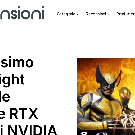
Categorie
Recensioni
Produttor
issimo
ight
le
e RTX
di NVIDIA