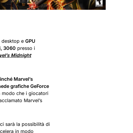
o desktop e
GPU
i, 3060
presso i
el’s Midnight
inché Marvel’s
chede grafiche GeForce
 modo che i giocatori
’acclamato Marvel’s
sarà la possibilità di
ccelera in modo