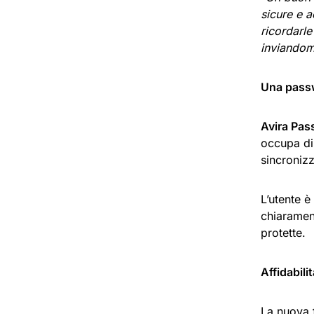
sicure e a
ricordarle
inviandomi
Una passw
Avira Pa
occupa di 
sincronizz
L’utente è
chiarament
protette.
Affidabili
La nuova