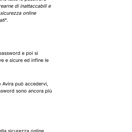
rearne di inattaccabili e
 sicurezza online
ati
“.
password e poi si
e e sicure ed infine le
 Avira può accedervi,
password sono ancora più
la sicurezza online,