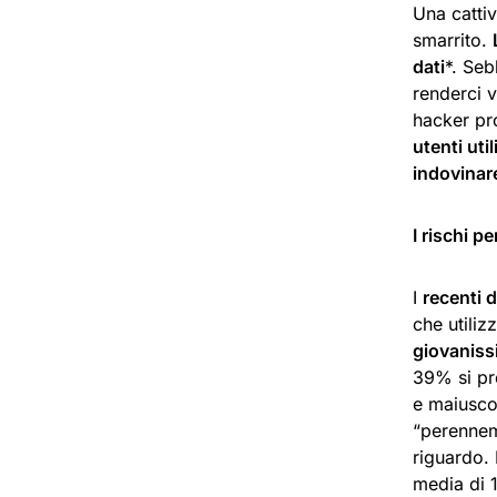
Una catti
smarrito.
dati
*.
Seb
renderci v
hacker pr
utenti uti
indovinar
I rischi 
I
recenti d
che utili
giovaniss
39% si pr
e maiusco
“perennem
riguardo. 
media di 1