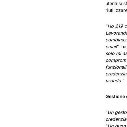
utenti si 
riutilizzar
“
Ho 219 co
Lavorando
combinazi
email
“, ha
solo mi a
compromes
funzionali
credenzial
usando.
“
Gestione 
“
Un gesto
credenzia
“
Un buon 