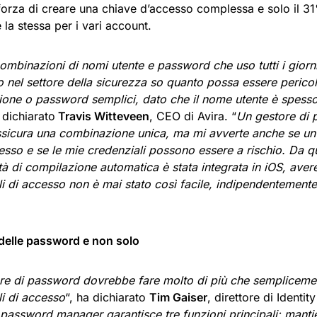
sforza di creare una chiave d’accesso complessa e solo il 31
e la stessa per i vari account.
mbinazioni di nomi utente e password che uso tutti i giorni 
 nel settore della sicurezza so quanto possa essere pericol
one o password semplici, dato che il nome utente è spesso 
 dichiarato
Travis Witteveen
, CEO di Avira. “
Un gestore di 
ssicura una combinazione unica, ma mi avverte anche se un 
so e se le mie credenziali possono essere a rischio. Da 
tà di compilazione automatica è stata integrata in iOS, av
i di accesso non è mai stato così facile, indipendentemente
delle password e non solo
re di password dovrebbe fare molto di più che semplicemen
li di accesso
“, ha dichiarato
Tim Gaiser
, direttore di Identit
password manager garantisce tre funzioni principali: manti