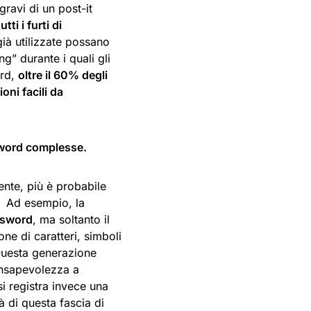
ravi di un post-it
ti i furti di
ià utilizzate possano
ng” durante i quali gli
ord,
oltre il 60% degli
oni facili da
ssword complesse.
ente, più è probabile
. Ad esempio, la
ssword
, ma soltanto il
e di caratteri, simboli
 Questa generazione
nsapevolezza a
si registra invece una
à di questa fascia di