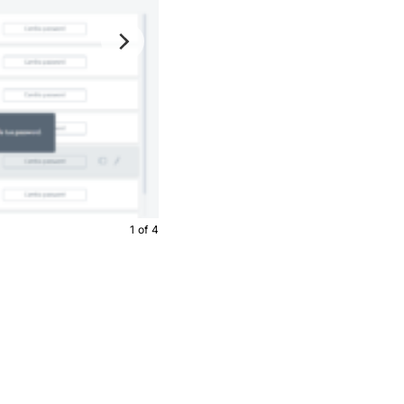
1
of
4