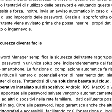
 i tentativi di riutilizzo delle password e valutando queste u
sità e forza. Inoltre, invia un avviso automatico in caso di 
 di uso improprio delle password. Grazie all’approfondita c
l’utente viene avvisato prima che possa inserire i propri dati
to o ingannevole.
icurezza diventa facile
sword Manager semplifica la sicurezza dell’utente raggruppa
a password in un’unica soluzione, indipendentemente dal fat
o smartphone. La funzione di compilazione automatica fa r
 e riduce il numero di potenziali errori di inserimento dati, 
ter di casa. Trattandosi di una
soluzione basata sul cloud,
erativo installato sul dispositivo
: Android, iOS, MacOS o 
 apportate alle password salvate vengono automaticamente 
i ad altri dispositivi nella rete familiare. I dati dell’utente p
i in tag. Oltre alle password, l’app garantisce anche che altri
rittografati e accessibili, facilitando così l’operazione di logi