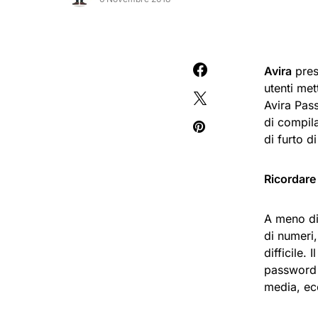
Avira
pres
utenti met
Avira Pas
di compila
di furto d
Ricordare
A meno di
di numeri,
difficile.
password c
media, ec