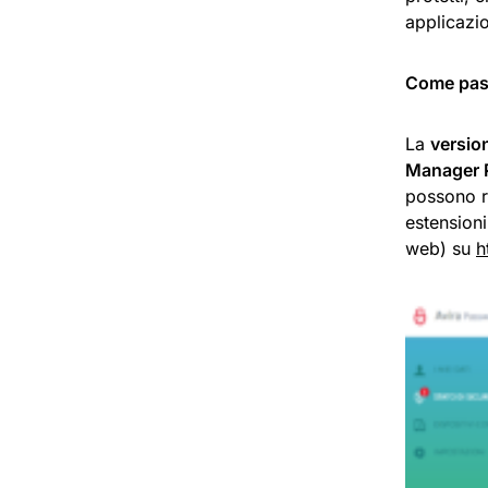
applicazio
Come pas
La
versio
Manager 
possono re
estension
web) su
h