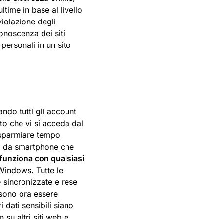
ltime in base al livello
violazione degli
onoscenza dei siti
 personali in un sito
ndo tutti gli account
to che vi si acceda dal
isparmiare tempo
sia da smartphone che
 funziona con qualsiasi
Windows. Tutte le
sincronizzate e rese
ossono ora essere
 dati sensibili siano
n su altri siti web e