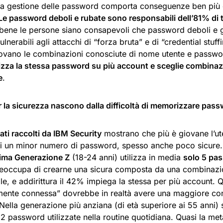
va gestione delle password comporta conseguenze ben più g
Le password deboli e rubate sono responsabili dell’81% di tut
bene le persone siano consapevoli che password deboli e g
ulnerabili agli attacchi di “forza bruta” e di “credential stuffi
ovano le combinazioni conosciute di nome utente e passw
lizza la stessa password su più account e sceglie combinazi
e
.
per la sicurezza nascono dalla difficoltà di memorizzare pa
ati raccolti da IBM Security
mostrano che più è giovane l’ut
zzi un minor numero di password, spesso anche poco sicure
ima Generazione Z
(18-24 anni) utilizza in media
solo 5 pa
eoccupa di crearne una sicura composta da una combinazion
le, e addirittura il 42% impiega la stessa per più account.
ente connessa” dovrebbe in realtà avere una maggiore co
Nella generazione più anziana (di età superiore ai 55 anni) 
2 password utilizzate nella routine quotidiana. Quasi la met