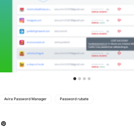
Avira Password Manager
Password rubate