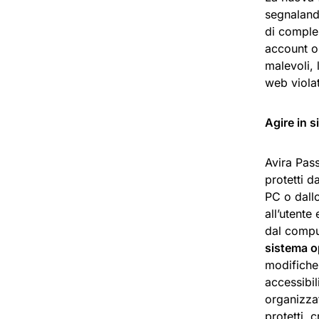
segnalando
di comples
account o
malevoli, 
web viola
Agire in s
Avira Pas
protetti d
PC o dall
all’utente
dal compu
sistema op
modifiche
accessibil
organizzat
protetti, c