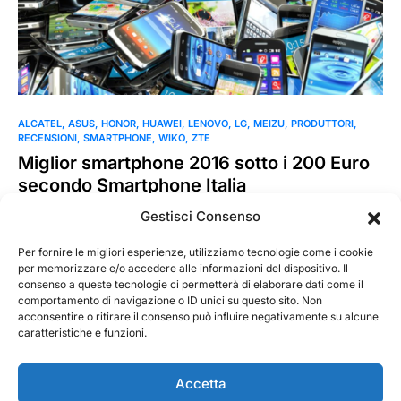
ALCATEL
ASUS
HONOR
HUAWEI
LENOVO
LG
MEIZU
PRODUTTORI
RECENSIONI
SMARTPHONE
WIKO
ZTE
Miglior smartphone 2016 sotto i 200 Euro
secondo Smartphone Italia
Dopo aver pubblicato la classifica del miglior smartphone del
Gestisci Consenso
2016 (qui l’articolo), vogliamo proprorvi la classifica del
miglior…
Per fornire le migliori esperienze, utilizziamo tecnologie come i cookie
per memorizzare e/o accedere alle informazioni del dispositivo. Il
consenso a queste tecnologie ci permetterà di elaborare dati come il
MarKusss
Leggi tutto
comportamento di navigazione o ID unici su questo sito. Non
19 Gennaio 2017
acconsentire o ritirare il consenso può influire negativamente su alcune
caratteristiche e funzioni.
Accetta