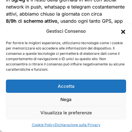
network in push, whatsapp e telegram costantemente
attivi, abbiamo chiuso la giornata con circa
8/9h
di
schermo attivo,
usando ogni tanto GPS, app
o giochi.
Gestisci Consenso
Per fornire le migliori esperienze, utilizziamo tecnologie come i cookie
Ma il
vero utilizzo
del Razer Phone 2 e’ il
gioco
e
per memorizzare e/o accedere alle informazioni del dispositivo. Il
farsi sessioni di
3/4h
consecutive e avere ancora il
consenso a queste tecnologie ci permetterà di elaborare dati come il
50%
di autonomia residua, davvero da solo vale il
comportamento di navigazione o ID unici su questo sito. Non
acconsentire o ritirare il consenso può influire negativamente su alcune
prezzo di acquisto.
caratteristiche e funzioni.
Presente la tecnologia
Quick Charge 4+
di
Accetta
Qualcomm.
Nega
Visualizza le preferenze
Cookie Policy
Dichiarazione sulla Privacy