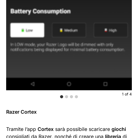
1
of
4
Razer Cortex
Tramite l’app
Cortex
sarà possibile scaricare
giochi
consigliati da Razer, nonché di creare una
libreria
di