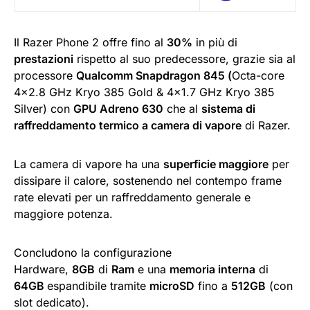
Il Razer Phone 2 offre fino al
30%
in più di
prestazioni
rispetto al suo predecessore, grazie sia al
processore
Qualcomm Snapdragon 845 (
Octa-core
4×2.8 GHz Kryo 385 Gold & 4×1.7 GHz Kryo 385
Silver) con
GPU Adreno 630
che al
sistema di
raffreddamento termico a camera di vapore
di Razer.
La camera di vapore ha una
superficie maggiore
per
dissipare il calore, sostenendo nel contempo frame
rate elevati per un raffreddamento generale e
maggiore potenza.
Concludono la configurazione
Hardware,
8
GB
di
Ram
e una
memoria interna
di
64GB
espandibile tramite
microSD
fino a
512GB
(con
slot dedicato).