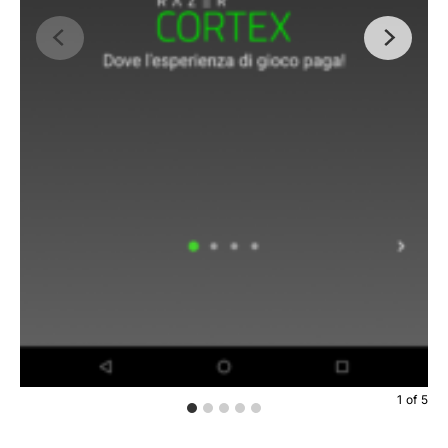
1
of
5