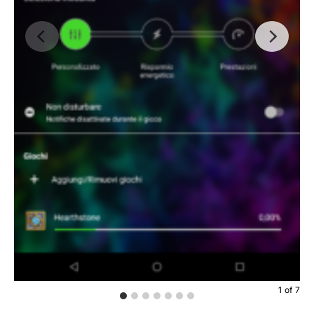
1
of
7