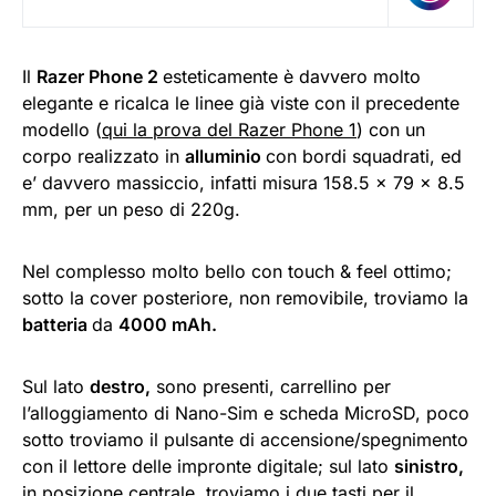
Il
Razer Phone
2
esteticamente è davvero molto
elegante e ricalca le linee già viste con il precedente
modello (
qui la prova del Razer Phone 1
) con un
corpo realizzato in
alluminio
con bordi squadrati, ed
e’ davvero massiccio, infatti misura 158.5 x 79 x 8.5
mm, per un peso di 220g.
Nel complesso molto bello con touch & feel ottimo;
sotto la cover posteriore, non removibile, troviamo la
batteria
da
4000 mAh
.
Sul lato
destro,
sono presenti, carrellino per
l’alloggiamento di Nano-Sim e scheda MicroSD, poco
sotto troviamo il pulsante di accensione/spegnimento
con il lettore delle impronte digitale; sul lato
sinistro,
in posizione centrale, troviamo i due tasti per il