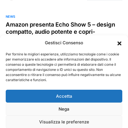
NEWS
Amazon presenta Echo Show 5 – design
compatto, audio potente e copri-
telecamera integrato – a soli 89,99 €
Gestisci Consenso
Oggi Amazon ha annunciato un nuovo ingresso nella famiglia
Echo: Echo Show 5. Con il suo design compatto,…
Per fornire le migliori esperienze, utilizziamo tecnologie come i cookie
per memorizzare e/o accedere alle informazioni del dispositivo. Il
consenso a queste tecnologie ci permetterà di elaborare dati come il
MarKusss
Leggi tutto
comportamento di navigazione o ID unici su questo sito. Non
29 Maggio 2019
acconsentire o ritirare il consenso può influire negativamente su alcune
caratteristiche e funzioni.
Accetta
Nega
@ 2026 - Tecnorecensioni
Designed & Developed by
InTouchDesign
Visualizza le preferenze