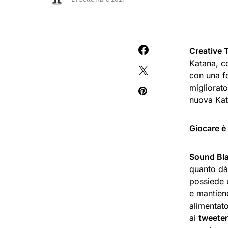
Creative 
Katana, c
con una fo
migliorato
nuova Kat
Giocare è
Sound Bla
quanto dà 
possiede u
e mantiene
alimentato
ai
tweeter