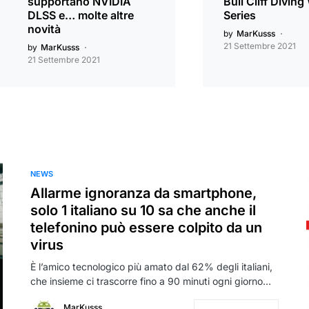
supportano NVIDIA
Bull Cliff Diving
DLSS e… molte altre
Series
novità
by
MarKusss
21 Settembre 2021
by
MarKusss
21 Settembre 2021
NEWS
Allarme ignoranza da smartphone,
solo 1 italiano su 10 sa che anche il
telefonino può essere colpito da un
virus
È l’amico tecnologico più amato dal 62% degli italiani,
che insieme ci trascorre fino a 90 minuti ogni giorno…
MarKusss