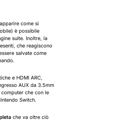
 apparire come si
bile) è possibile
ine suite. Inoltre, la
presenti, che reagiscono
 essere salvate come
omando.
ottiche e HDMI ARC,
, ingresso AUX da 3.5mm
on computer che con le
Nintendo Switch.
pleta
che va oltre ciò