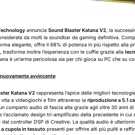
Technology
annuncia
Sound Blaster Katana V2
, la success
onsiderata da molti la soundbar da gaming definitiva. Comp
rma elegante, offre il 68% di potenza in più rispetto alla 
, trasforma inoltre l’esperienza con le cuffie grazie alla
tecn
ana è un’arma pericolosa sia per chi gioca su PC che su co
 nuovamente avvincente
ster Katana V2
rappresenta l’apice delle migliori tecnologi
vita a videogiochi e film attraverso la
riproduzione a 5.1 ca
n comparto audio di fascia alta grazie agli oltre 30 anni di
 l’acclamato design tri-amplificato della precedente in cui
 dal controller DSP di Creative. La qualità audio è ulterior
 a cupola in tessuto
presenti per offrire alti più puliti e raf