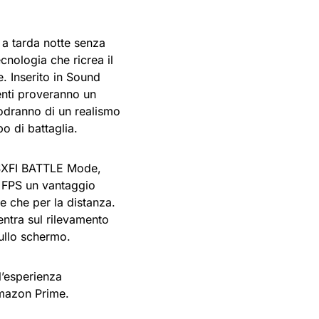
 a tarda notte senza
ecnologia che ricrea il
e. Inserito in Sound
tenti proveranno un
odranno di un realismo
o di battaglia.
 SXFI BATTLE Mode,
i FPS un vantaggio
ne che per la distanza.
ntra sul rilevamento
sullo schermo.
 l’esperienza
Amazon Prime.