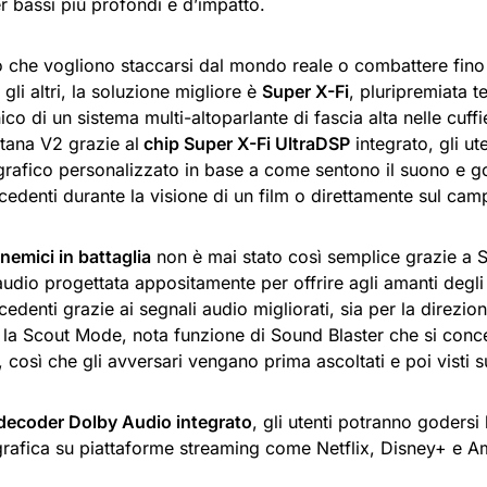
r bassi più profondi e d’impatto.
o che vogliono staccarsi dal mondo reale o combattere fino
 gli altri, la soluzione migliore è
Super X-Fi
, pluripremiata t
co di un sistema multi-altoparlante di fascia alta nelle cuffi
tana V2 grazie al
chip Super X-Fi UltraDSP
integrato, gli u
grafico personalizzato in base a come sentono il suono e g
edenti durante la visione di un film o direttamente sul camp
nemici in battaglia
non è mai stato così semplice grazie a
audio progettata appositamente per offrire agli amanti degl
edenti grazie ai segnali audio migliorati, sia per la direzio
 la Scout Mode, nota funzione di Sound Blaster che si conce
 così che gli avversari vengano prima ascoltati e poi visti 
decoder Dolby Audio integrato
, gli utenti potranno godersi
rafica su piattaforme streaming come Netflix, Disney+ e 