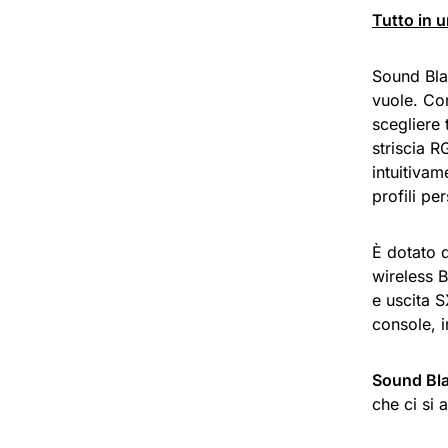
Tutto in 
Sound Bla
vuole. Con
scegliere 
striscia R
intuitiva
profili pe
È dotato 
wireless 
e uscita S
console, 
Sound Bla
che ci si