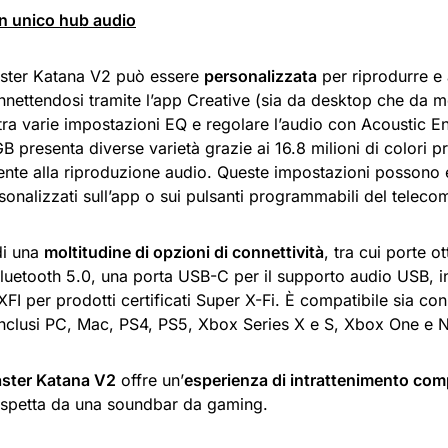
un unico hub audio
ster Katana V2 può essere
personalizzata
per riprodurre e
nettendosi tramite l’app Creative (sia da desktop che da mo
tra varie impostazioni EQ e regolare l’audio con Acoustic Eng
GB presenta diverse varietà grazie ai 16.8 milioni di colori 
mente alla riproduzione audio. Queste impostazioni possono
rsonalizzati sull’app o sui pulsanti programmabili del telec
di una
moltitudine di opzioni di connettività
, tra cui porte 
Bluetooth 5.0, una porta USB-C per il supporto audio USB
XFI per prodotti certificati Super X-Fi. È compatibile sia c
inclusi PC, Mac, PS4, PS5, Xbox Series X e S, Xbox One e 
ster Katana V2
offre un’
esperienza di intrattenimento com
 aspetta da una soundbar da gaming.