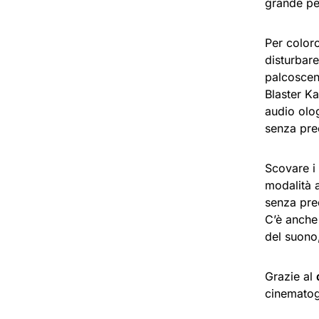
grande pe
Per color
disturbare
palcosceni
Blaster Ka
audio olo
senza prec
Scovare i
modalità 
senza prec
C’è anche
del suono,
Grazie al
cinematog