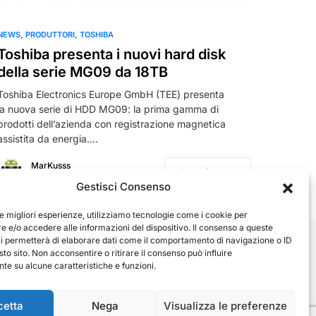
NEWS
PRODUTTORI
TOSHIBA
Toshiba presenta i nuovi hard disk
della serie MG09 da 18TB
Toshiba Electronics Europe GmbH (TEE) presenta
la nuova serie di HDD MG09: la prima gamma di
prodotti dell’azienda con registrazione magnetica
assistita da energia.…
MarKusss
Leggi tutto
18 Febbraio 2021
Gestisci Consenso
le migliori esperienze, utilizziamo tecnologie come i cookie per
 e/o accedere alle informazioni del dispositivo. Il consenso a queste
ci permetterà di elaborare dati come il comportamento di navigazione o ID
sto sito. Non acconsentire o ritirare il consenso può influire
e su alcune caratteristiche e funzioni.
cetta
Nega
Visualizza le preferenze