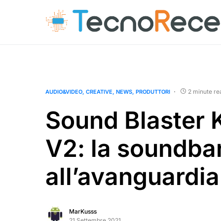
2 minute re
AUDIO&VIDEO
CREATIVE
NEWS
PRODUTTORI
Sound Blaster 
V2: la soundba
all’avanguardia
MarKusss
21 Settembre 2021