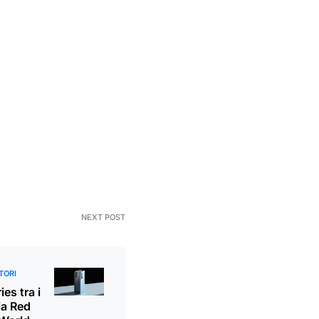
NEXT POST
TORI
es tra i
la Red