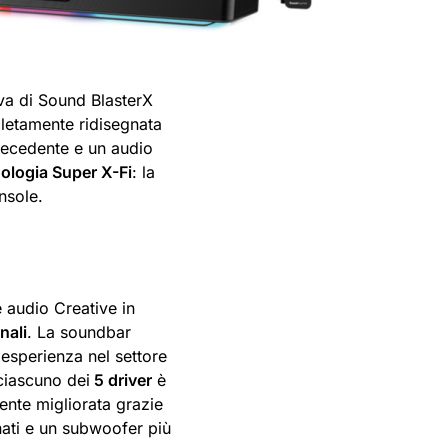
iva di Sound BlasterX
letamente ridisegnata
precedente e un audio
ologia Super X-Fi
: la
nsole.
e audio Creative in
nali
. La soundbar
 esperienza nel settore
 ciascuno dei
5 driver
è
mente migliorata grazie
finati e un subwoofer più