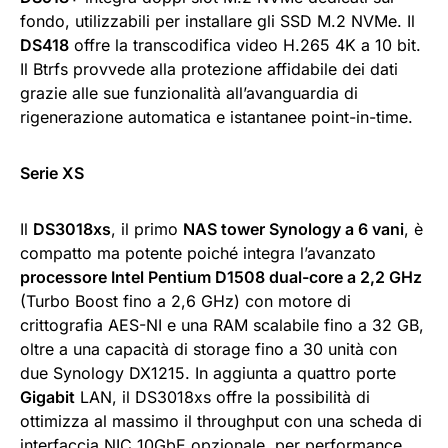
fondo, utilizzabili per installare gli SSD M.2 NVMe. Il
DS418
offre la transcodifica video H.265 4K a 10 bit.
Il Btrfs provvede alla protezione affidabile dei dati
grazie alle sue funzionalità all’avanguardia di
rigenerazione automatica e istantanee point-in-time.
Serie XS
Il
DS3018xs
, il primo
NAS tower Synology a 6 vani
, è
compatto ma potente poiché integra l’avanzato
processore Intel Pentium D1508 dual-core a 2,2 GHz
(Turbo Boost fino a 2,6 GHz) con motore di
crittografia AES-NI e una RAM scalabile fino a 32 GB,
oltre a una capacità di storage fino a 30 unità con
due Synology DX1215. In aggiunta a quattro porte
Gigabit
LAN, il DS3018xs offre la possibilità di
ottimizza al massimo il throughput con una scheda di
interfaccia NIC 10GbE opzionale, per performance