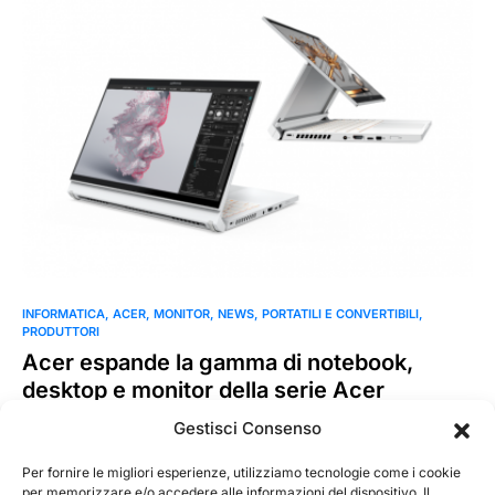
INFORMATICA
ACER
MONITOR
NEWS
PORTATILI E CONVERTIBILI
PRODUTTORI
Acer espande la gamma di notebook,
desktop e monitor della serie Acer
Acer annuncia una nuova gamma di notebook, desktop e
Gestisci Consenso
monitor premium che ampliano la linea ConceptD, una serie
di…
Per fornire le migliori esperienze, utilizziamo tecnologie come i cookie
per memorizzare e/o accedere alle informazioni del dispositivo. Il