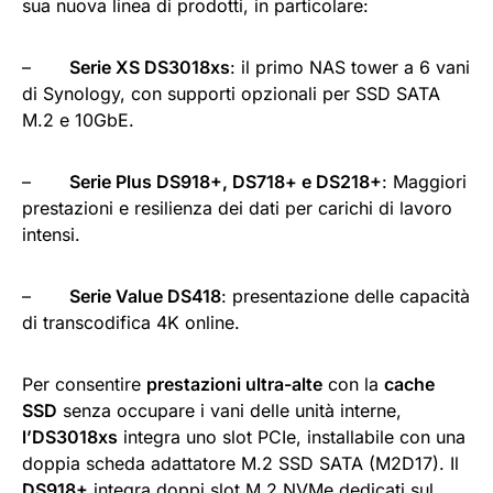
sua nuova linea di prodotti, in particolare:
–
Serie XS DS3018xs
: il primo NAS tower a 6 vani
di Synology, con supporti opzionali per SSD SATA
M.2 e 10GbE.
–
Serie Plus DS918+, DS718+ e DS218+
: Maggiori
prestazioni e resilienza dei dati per carichi di lavoro
intensi.
–
Serie Value DS418
: presentazione delle capacità
di transcodifica 4K online.
Per consentire
prestazioni ultra-alte
con la
cache
SSD
senza occupare i vani delle unità interne,
l’DS3018xs
integra uno slot PCIe, installabile con una
doppia scheda adattatore M.2 SSD SATA (M2D17). Il
DS918+
integra doppi slot M.2 NVMe dedicati sul