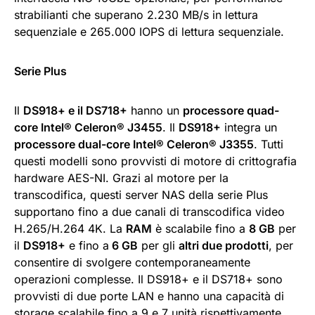
strabilianti che superano 2.230 MB/s in lettura
sequenziale e 265.000 IOPS di lettura sequenziale.
Serie Plus
Il
DS918+ e il DS718+
hanno un
processore quad-
core Intel® Celeron® J3455
. Il
DS918+
integra un
processore dual-core Intel® Celeron® J3355
. Tutti
questi modelli sono provvisti di motore di crittografia
hardware AES-NI. Grazi al motore per la
transcodifica, questi server NAS della serie Plus
supportano fino a due canali di transcodifica video
H.265/H.264 4K. La
RAM
è scalabile fino a
8 GB
per
il
DS918+
e fino a
6 GB
per gli
altri due prodotti
, per
consentire di svolgere contemporaneamente
operazioni complesse. Il DS918+ e il DS718+ sono
provvisti di due porte LAN e hanno una capacità di
storage scalabile fino a 9 e 7 unità rispettivamente