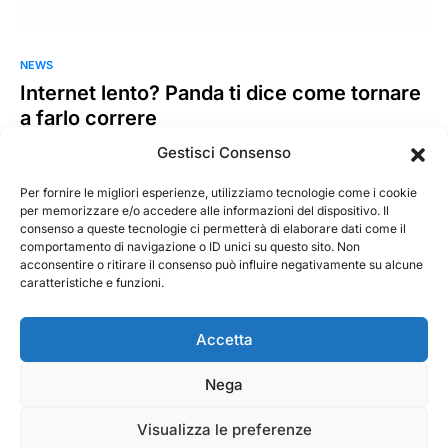
NEWS
Internet lento? Panda ti dice come tornare
a farlo correre
Nonostante la “ripresa” prosegua ormai da tempo, una delle
Gestisci Consenso
principali conseguenze del lockdown continua ad affliggerci:
l’impatto sulla…
Per fornire le migliori esperienze, utilizziamo tecnologie come i cookie
per memorizzare e/o accedere alle informazioni del dispositivo. Il
consenso a queste tecnologie ci permetterà di elaborare dati come il
MarKusss
Leggi tutto
comportamento di navigazione o ID unici su questo sito. Non
27 Luglio 2020
acconsentire o ritirare il consenso può influire negativamente su alcune
caratteristiche e funzioni.
Accetta
Nega
@ 2026 - Tecnorecensioni
Designed & Developed by
InTouchDesign
Visualizza le preferenze